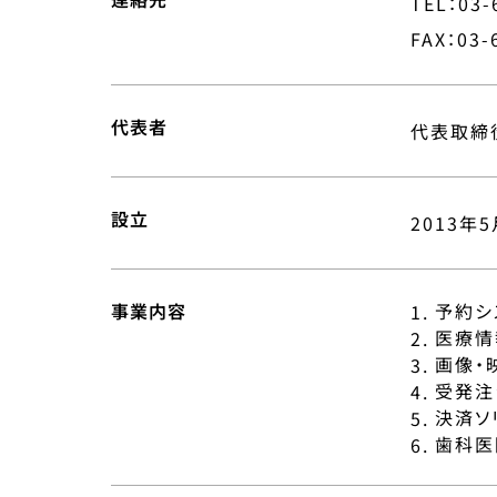
TEL：03-
FAX：03-
代表者
代表取締
設立
2013年
事業内容
予約シ
医療情
画像・
受発注
決済ソ
歯科医