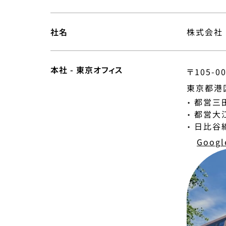
社名
株式会社
本社 - 東京オフィス
〒105-0
東京都港区
都営三田
都営大江
日比谷線
Googl