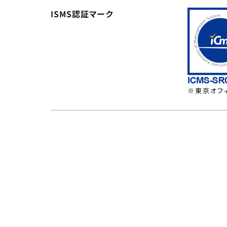
ISMS認証マーク
※東京オフ